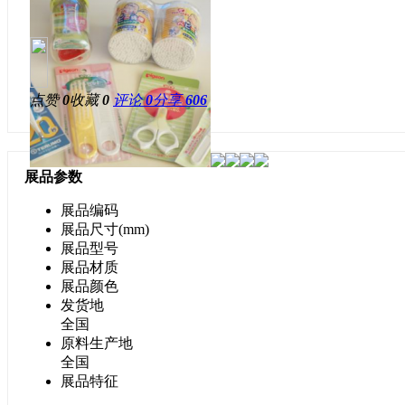
点赞
0
收藏
0
评论
0
分享
606
展品参数
展品编码
展品尺寸(mm)
展品型号
展品材质
展品颜色
发货地
全国
原料生产地
全国
展品特征