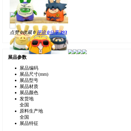
点赞
0
收藏
0
评论
0
分享
393
展品参数
展品编码
展品尺寸(mm)
展品型号
展品材质
展品颜色
发货地
全国
原料生产地
全国
展品特征