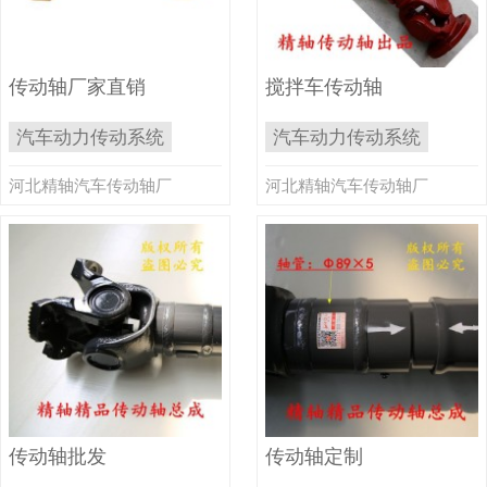
传动轴厂家直销
搅拌车传动轴
汽车动力传动系统
汽车动力传动系统
河北精轴汽车传动轴厂
河北精轴汽车传动轴厂
传动轴批发
传动轴定制