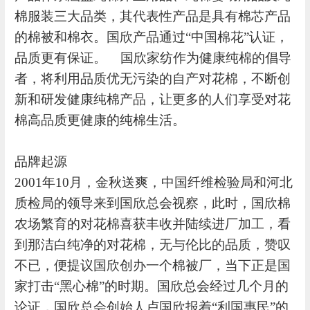
棉服装三大品类，其代表性产品是具有棉芯产品
的棉被和棉衣。国欣产品通过“中国棉花”认证，
品质更有保证。 国欣家纺作为健康纯棉的倡导
者，将利用品质优无污染的自产对花棉，不断创
新和研发健康纯棉产品，让更多的人们享受对花
棉高品质更健康的纯棉生活。
品牌起源
2001
年
10
月，金秋送爽，中国纤维检验局和河北
质检局的领导来到国欣总会视察，此时，国欣棉
农场繁育的对花棉喜获丰收并陆续进厂加工，看
到那洁白纯净的对花棉，无与伦比的品质，赞叹
不已，便提议国欣创办一个棉被厂，当下正是国
家打击
“
黑心棉
”
的时期。国欣总会经过几个月的
论证，国欣总会创始人卢国欣报着
“
利国惠民
”
的