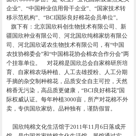
企业”、“中国种业信用骨干企业”、“国家技术转
移示范机构”、“BCI国际良好棉花会员单位”。
旗下有：北京国欣科创生物技术有限公司、新
疆国欣种业有限公司、河北国欣纯棉家纺有限公
司、河北国欣诺农生物技术有限公司，有“中国
农技协棉委会”和“中国棉花协会棉农合作分会”两
个挂靠单位。 对花棉是国欣总会自家棉研所培
育、自家棉农场种植、人工去雄授粉、人工分期
手摘的杂交制种棉花，品质安全自主可控，天然
棉香无污染，高品质更健康，“BCI良好棉花”国
际权威认证。每年种植3000亩，所产对花棉不外
卖，专供国欣家纺。品种独有，谨防假冒。
国欣纯棉文化生活馆于
2011
年
11
月
6
日落成开
馆，是中国首家纯棉文化生活馆。展馆通过实