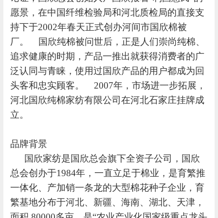
愿景，在中国纤维检验局和河北质检局的直接支
持下于
2002
年春天正式创办河间市国欣棉被
厂。
国欣纯棉被问世后，正是人们崇尚纯棉、
追求健康的时期，产品一推出就获得消费者的广
泛认同与青睐，使用过国欣产品的用户都成为回
头客和忠实顾客。
2007
年，市场进一步拓展，
河北国欣纯棉家纺有限公司在河北石家庄挂牌成
立。
品牌背景
国欣家纺是国欣总会旗下全资子公司，国欣
总会创办于
1984年，一直立足于棉业，是育繁推
一体化、产加销一条龙的大型棉花种子企业，育
繁基地分布于河北、新疆、海南、湖北、天津，
面积 80000多亩。是“农业产业化国家级重点龙头