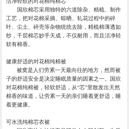
洁净轻软的对花棉纯棉芯
国欣棉芯采用独特的六道除杂、精梳、制作
工艺，把对花棉采摘、晾晒、轧花过程中的碎
叶、尘土、碎壳等杂物统统去除，精梳棉薄透如
纱，千层棉芯妙手天成，不仅耐用，而且洁净轻
软有棉香。
健康舒适的对花棉纯棉被
被窝是人们劳累一天最向往的地方，然而被
子的舒适安全是决定睡眠质量的因素之一。国欣
对花棉纯棉被，轻软舒适，从
“芯”里散发出天然
棉香的味道，让劳累一天的亲们睡着更舒适，睡
着更健康。
可水洗纯棉芯衣被