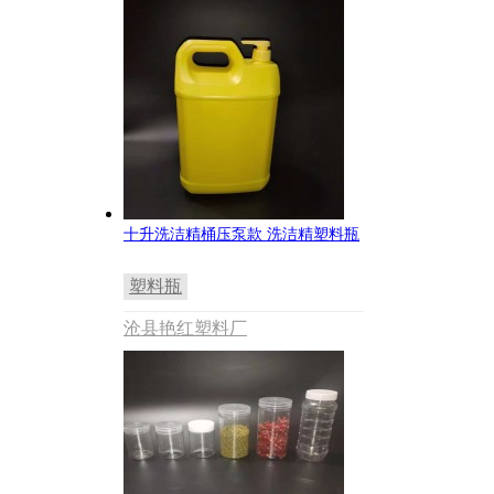
十升洗洁精桶压泵款 洗洁精塑料瓶
塑料瓶
沧县艳红塑料厂