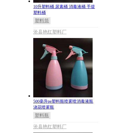
10升塑料桶 尿素桶 消毒液桶 手提
塑料桶
塑料筒
沧县艳红塑料厂
500毫升pe塑料瓶喷雾喷消毒液瓶
浇花喷雾瓶
塑料瓶
沧县艳红塑料厂