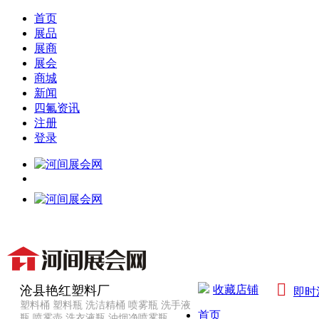
首页
展品
展商
展会
商城
新闻
四氟资讯
注册
登录

沧县艳红塑料厂
收藏店铺
即时
塑料桶 塑料瓶 洗洁精桶 喷雾瓶 洗手液
首页
瓶 喷雾壶 洗衣液瓶 油烟净喷雾瓶