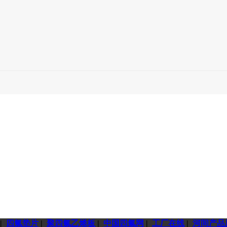
|
四氟垫片
|
聚四氟乙烯板
|
中国四氟网
|
工厂在线
|
河间产品