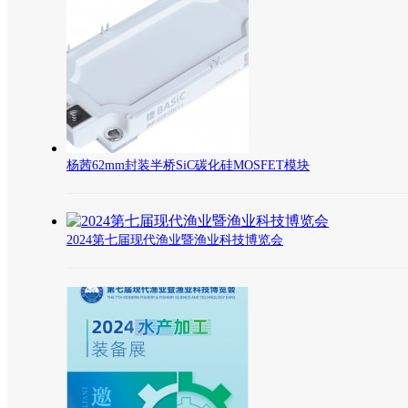
杨茜62mm封装半桥SiC碳化硅MOSFET模块
2024第七届现代渔业暨渔业科技博览会