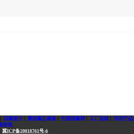
|
四氟垫片
|
聚四氟乙烯板
|
中国四氟网
|
工厂在线
|
河间产品
规举报
：
冀ICP备20018761号-6