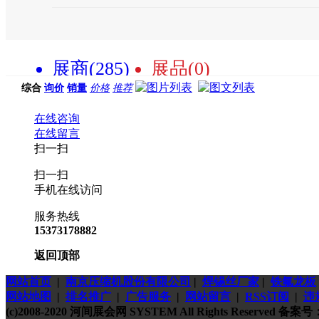
展商(285)
展品(0)
综合
询价
销量
价格
推荐
在线咨询
在线留言
扫一扫
扫一扫
手机在线访问
服务热线
15373178882
返回顶部
网站首页
|
南京压缩机股份有限公司
|
焊锡丝厂家
|
铁氟龙板
网站地图
|
排名推广
|
广告服务
|
网站留言
|
RSS订阅
|
违
(c)2008-2020 河间展会网 SYSTEM All Rights Reserved 备案号