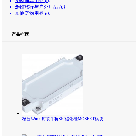
宠物训导用品
(0)
宠物旅行与户外用品
(0)
其他宠物用品
(0)
产品推荐
杨茜62mm封装半桥SiC碳化硅MOSFET模块