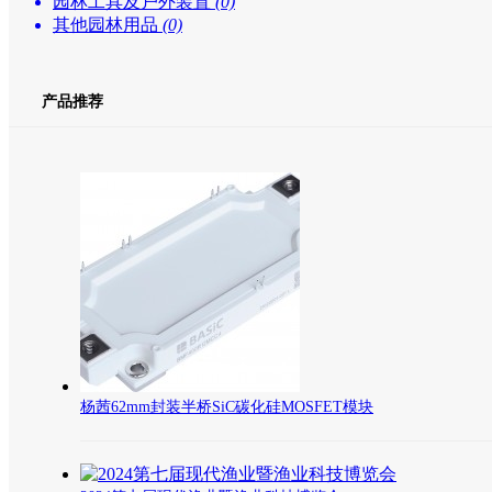
园林工具及户外装置
(0)
其他园林用品
(0)
产品推荐
杨茜62mm封装半桥SiC碳化硅MOSFET模块