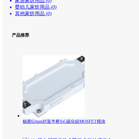
家居家纺用品
(0)
婴幼儿家纺用品
(0)
其他家纺用品
(0)
产品推荐
杨茜62mm封装半桥SiC碳化硅MOSFET模块