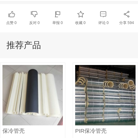
点赞
0
反对
0
举报 0
收藏 0
评论
0
分享
594
推荐产品
保冷管壳
PIR保冷管壳