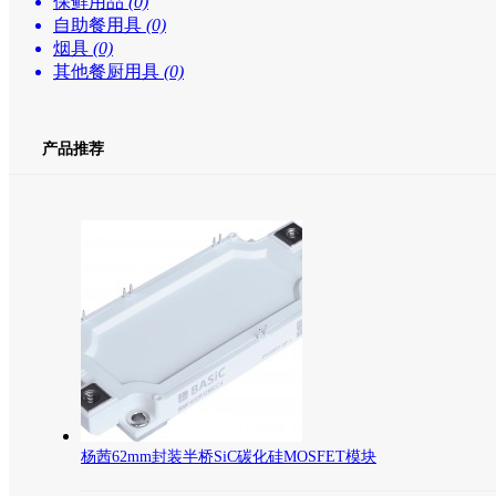
保鲜用品
(0)
自助餐用具
(0)
烟具
(0)
其他餐厨用具
(0)
产品推荐
杨茜62mm封装半桥SiC碳化硅MOSFET模块