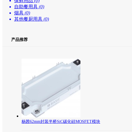
保鲜用品
(0)
自助餐用具
(0)
烟具
(0)
其他餐厨用具
(0)
产品推荐
杨茜62mm封装半桥SiC碳化硅MOSFET模块