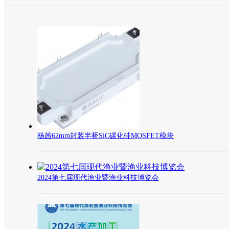
杨茜62mm封装半桥SiC碳化硅MOSFET模块
2024第七届现代渔业暨渔业科技博览会