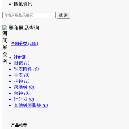
四氟资讯
展商展品查询
全部分类 (266 )
计时器
眼镜
(1)
钟表附件
(0)
手表
(0)
挂钟
(1)
落地钟
(0)
台钟
(0)
计时器
(0)
其他钟表眼镜
(0)
产品推荐