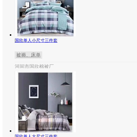
国欣单人小尺寸三件套
被褥、床单
河间市国欣棉被厂
国欣单人大尺寸三件套