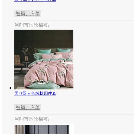
被褥、床单
河间市国欣棉被厂
国欣双人长绒棉四件套
被褥、床单
河间市国欣棉被厂