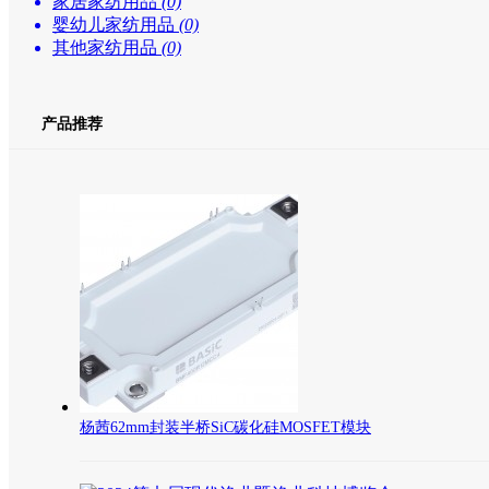
家居家纺用品
(0)
婴幼儿家纺用品
(0)
其他家纺用品
(0)
产品推荐
杨茜62mm封装半桥SiC碳化硅MOSFET模块