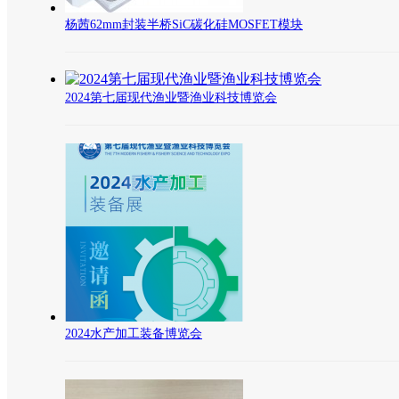
杨茜62mm封装半桥SiC碳化硅MOSFET模块
2024第七届现代渔业暨渔业科技博览会
2024水产加工装备博览会