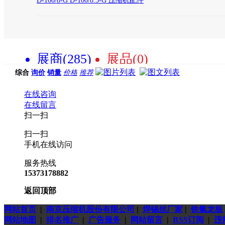
D-100/8-G D-100/8.5-G 压缩机配件
展商(285)
展品(0)
综合
询价
销量
价格
推荐
在线咨询
在线留言
扫一扫
扫一扫
手机在线访问
服务热线
15373178882
返回顶部
网站首页
|
南京压缩机股份有限公司
|
焊锡丝厂家
|
铁氟龙板
网站地图
|
排名推广
|
广告服务
|
网站留言
|
RSS订阅
|
违