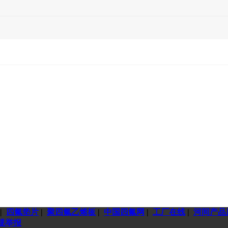
|
四氟垫片
|
聚四氟乙烯板
|
中国四氟网
|
工厂在线
|
河间产品
规举报