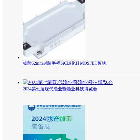
杨茜62mm封装半桥SiC碳化硅MOSFET模块
2024第七届现代渔业暨渔业科技博览会