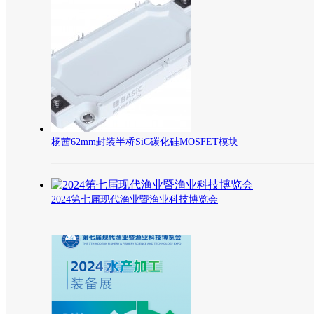
杨茜62mm封装半桥SiC碳化硅MOSFET模块
2024第七届现代渔业暨渔业科技博览会