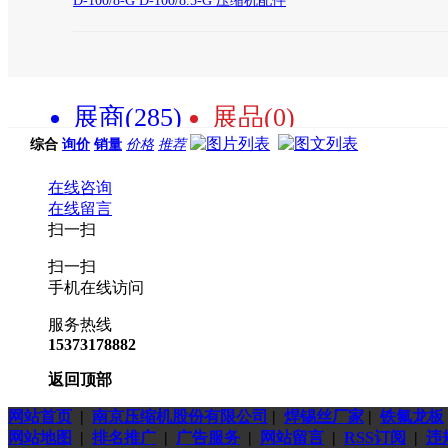
D-100/8-G D-100/8.5-G 压缩机配件
展商(285)
展品(0)
综合
询价
销量
价格
推荐
在线咨询
在线留言
扫一扫
扫一扫
手机在线访问
服务热线
15373178882
返回顶部
网站首页
|
南京压缩机股份有限公司
|
焊锡丝厂家
|
铁氟龙板
网站地图
|
排名推广
|
广告服务
|
网站留言
|
RSS订阅
|
违