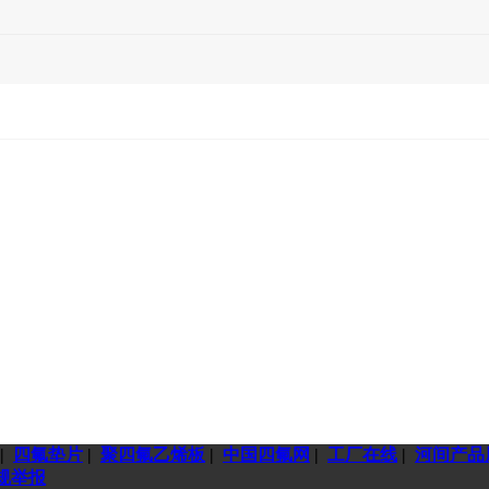
|
四氟垫片
|
聚四氟乙烯板
|
中国四氟网
|
工厂在线
|
河间产品
规举报